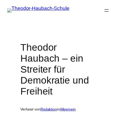
Zum
Inhalt
springen
Theodor
Haubach – ein
Streiter für
Demokratie und
Freiheit
Verfasst von
Redaktion
in
Allgemein